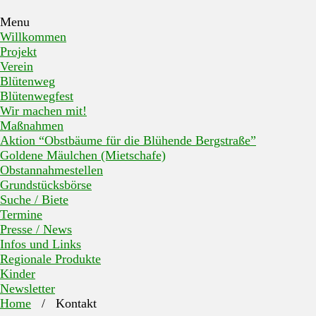
Menu
Willkommen
Projekt
Verein
Blütenweg
Blütenwegfest
Wir machen mit!
Maßnahmen
Aktion “Obstbäume für die Blühende Bergstraße”
Goldene Mäulchen (Mietschafe)
Obstannahmestellen
Grundstücksbörse
Suche / Biete
Termine
Presse / News
Infos und Links
Regionale Produkte
Kinder
Newsletter
Home
/
Kontakt