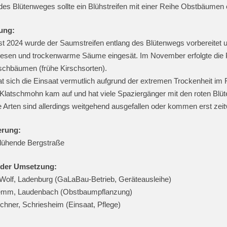
des Blütenweges sollte ein Blühstreifen mit einer Reihe Obstbäumen
ung:
t 2024 wurde der Saumstreifen entlang des Blütenwegs vorbereitet u
esen und trockenwarme Säume eingesät. Im November erfolgte die P
schbäumen (frühe Kirschsorten).
at sich die Einsaat vermutlich aufgrund der extremen Trockenheit im F
 Klatschmohn kam auf und hat viele Spaziergänger mit den roten Blüten
 Arten sind allerdings weitgehend ausgefallen oder kommen erst zeit
erung:
Blühende Bergstraße
 der Umsetzung:
Wolf, Ladenburg (GaLaBau-Betrieb, Geräteausleihe)
emm, Laudenbach (Obstbaumpflanzung)
chner, Schriesheim (Einsaat, Pflege)