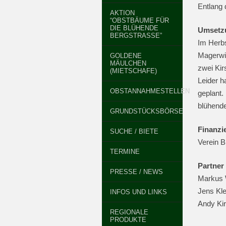
Entlang 
AKTION
“OBSTBÄUME FÜR
DIE BLÜHENDE
Umsetz
BERGSTRASSE”
Im Herbs
Magerwi
GOLDENE
MÄULCHEN
zwei Kir
(MIETSCHAFE)
Leider h
OBSTANNAHMESTELLEN
geplant.
blühende
GRUNDSTÜCKSBÖRSE
Finanzi
SUCHE / BIETE
Verein 
TERMINE
Partner
PRESSE / NEWS
Markus 
Jens Kl
INFOS UND LINKS
Andy Kir
REGIONALE
PRODUKTE