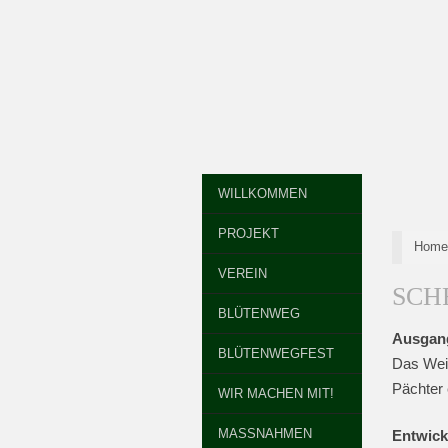
WILLKOMMEN
PROJEKT
Hom
VEREIN
SCH
BLÜTENWEG
Ausgan
BLÜTENWEGFEST
Das Wei
Pächter 
WIR MACHEN MIT!
MASSNAHMEN
Entwick