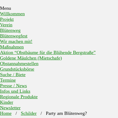
Menu
Willkommen
Projekt
Verein
Blütenweg
Blütenwegfest
Wir machen mit!
Maßnahmen
Aktion “Obstbäume für die Blühende Bergstraße”
Goldene Mäulchen (Mietschafe)
Obstannahmestellen
Grundstücksbörse
Suche / Biete
Termine
Presse / News
Infos und Links
Regionale Produkte
Kinder
Newsletter
Home
/
Schilder
/
Party am Blütenweg?