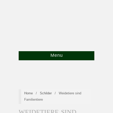
Menu
Home
/
Schilder
/
Weidetiere sind
Familientiere
WEIDETIERE SIND